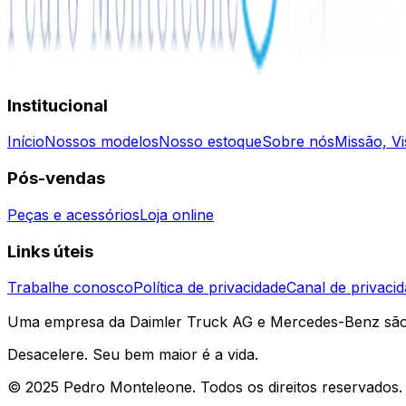
Institucional
Início
Nossos modelos
Nosso estoque
Sobre nós
Missão, Vi
Pós-vendas
Peças e acessórios
Loja online
Links úteis
Trabalhe conosco
Política de privacidade
Canal de privaci
Uma empresa da Daimler Truck AG e Mercedes-Benz são
Desacelere. Seu bem maior é a vida.
© 2025 Pedro Monteleone. Todos os direitos reservados.