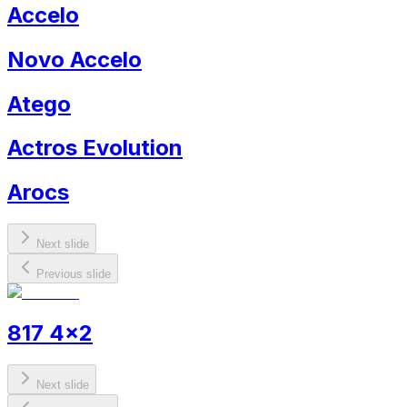
Accelo
Novo Accelo
Atego
Actros Evolution
Arocs
Next slide
Previous slide
817 4x2
Next slide